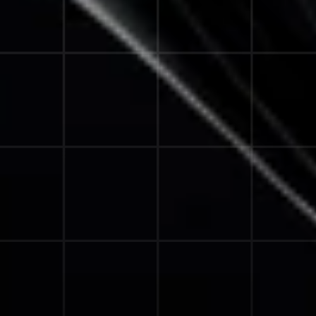
STRATEGIEGESPRÄCH BUCHEN
VERTRAUEN VON FÜHRENDEN MARKEN
GENERAL CONTACT
MGMT@KUNDWERK.COM
+49 1520 5836409
ADDRESSE
FENSKESTRASSE 9B 3
0165 NORD H
ANNOVER