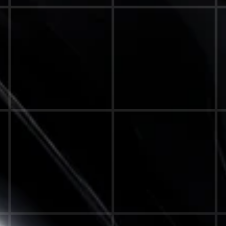
ENZ IST NICHT UNSER Z
IE IST UNSER STANDA
GEN
ORMANCE
GASTRON