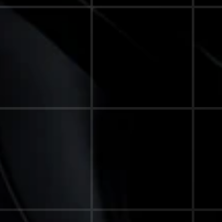
IEL – 
RD
MANHATTEN BURGER
OMIE, BRANDING & SOCIAL MEDIA