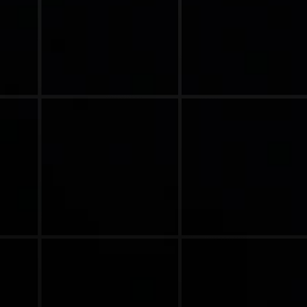
GENERAL CONTACT
QUICK LINKS
MGMT@KUNDWERK.COM
HOME
+49 1520 5836409
ÜBER UNS
ADDRESSE
UNSERE LEISTUN
KONTAKT
FENSKESTRASSE 9B 3
IMPRESSUM