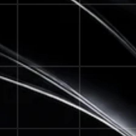
EXZELL
S
SUNFLOWER LANGENHA
GASTRONOMIE, ERLEBNIS & PERF