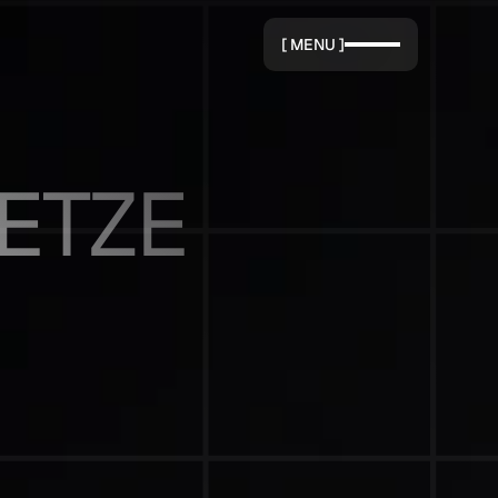
[ MENU ]
TZE 