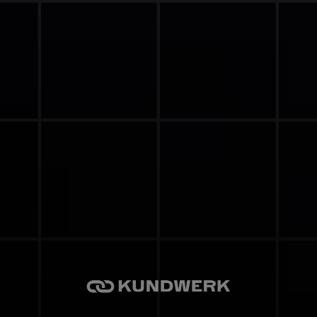
GENERAL CONTACT
MGMT@KUNDWERK.COM
+49 1520 5836409
ADDRESSE
FENSKESTRASSE 9B 3
0165 NORD H
ANNOVER
FOLGE UNS
QUICK LINKS
HOME
ÜBER UNS
UNSERE LEISTUNGEN
KONTAKT
IMPRESSUM
DATENSCHUTZ
AGB
Cookie Einstellungen