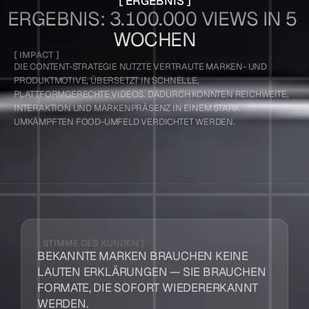
[ ERGEBNIS ]
ERGEBNIS: 3.100.000 VIEWS IN 5 
WOCHEN
[ IMPACT ]
DIE CONTENT-STRATEGIE NUTZTE VERTRAUTE MARKEN- UND 
PRODUKTMOTIVE, ÜBERSETZT IN SCHNELLE, 
PLATTFORMGERECHTE VIDEOS. DADURCH KONNTEN REICHWEITE, 
INTERAKTION UND MARKENPRÄSENZ IN EINEM STARK 
UMKÄMPFTEN FOOD-UMFELD VERDICHTET WERDEN.
[ STIMME DES KUNDEN ]
BEKANNTE MARKEN BRAUCHEN KEINE 
LAUTEN ERKLÄRUNGEN — SIE BRAUCHEN 
FORMATE, DIE SOFORT WIEDERERKANNT 
WERDEN.